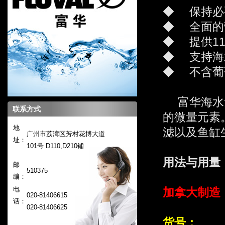
◆ 保持
◆ 全面的
◆ 提供1
◆ 支持海
◆ 不含葡
富华海水素
联系方式
的微量元素
地
滤以及鱼缸
广州市荔湾区芳村花博大道
址：
101号 D110,D210铺
用法与用量
邮
510375
编：
电
加拿大制造
020-81406615
话：
020-
81406625
货号：