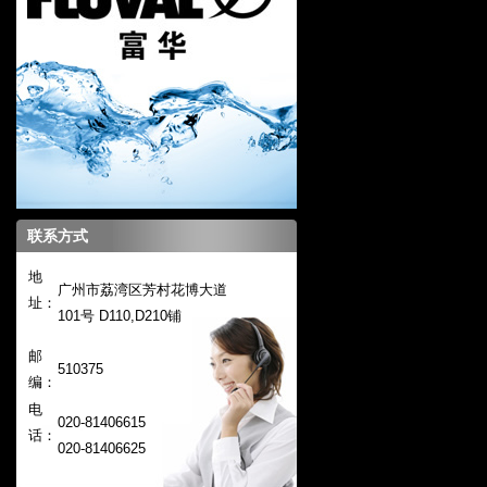
联系方式
地
广州市荔湾区芳村花博大道
址：
101号 D110,D210铺
邮
510375
编：
电
020-81406615
话：
020-
81406625