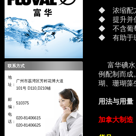
◆ 浓缩配
◆ 提升并
◆ 不含葡
◆ 有助于
富华碘水是
联系方式
例配制而成
地
广州市荔湾区芳村花博大道
瑚、珊瑚藻
址：
101号 D110,D210铺
邮
用法与用量
510375
编：
电
020-81406615
加拿大制造
话：
020-
81406625