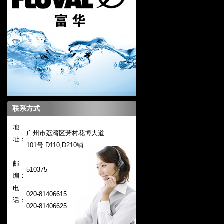
联系方式
地
广州市荔湾区芳村花博大道
址：
101号 D110,D210铺
邮
510375
编：
电
020-81406615
话：
020-
81406625