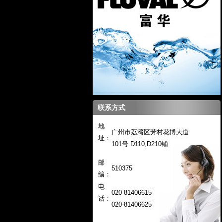
联系方式
地
广州市荔湾区芳村花博大道
址：
101号 D110,D210铺
邮
510375
编：
电
020-81406615
话：
020-
81406625